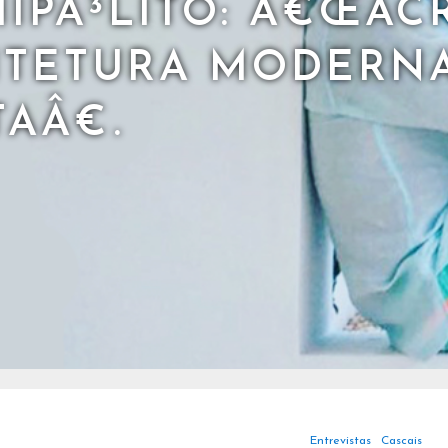
IPÃ³LITO: Â€ŒAC
TETURA MODERNA
AÂ€.
Entrevistas
Cascais