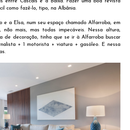
jas entre Cascais e a Baixa. Fazer uma boa revista
il como fazê-lo, tipo, na Albânia.
do e a Elsa, num seu espaço chamado Alfarroba, em
 não mais, mas todas impecáveis. Nessa altura,
a de decoração, tinha que se ir à Alfarroba buscar
rnalista + 1 motorista + viatura + gasóleo. E nessa
as.