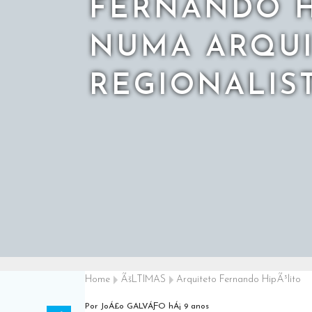
FERNANDO H
NUMA ARQUI
REGIONALIST
Home
ÃšLTIMAS
Arquiteto Fernando HipÃ³lito
Por JoÁ£o GALVÁƑO
hÁ¡ 9 anos