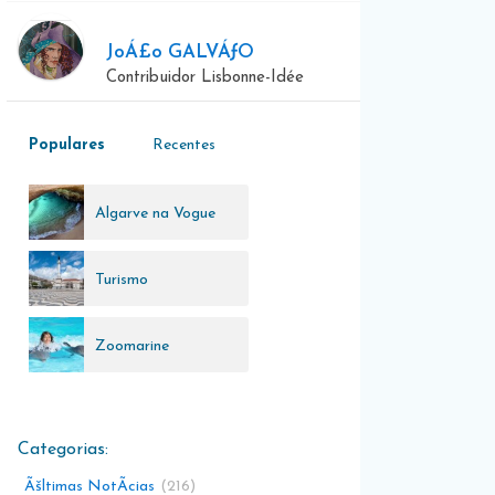
JoÁ£o GALVÁƒO
Contribuidor Lisbonne-Idée
Populares
Recentes
Algarve na Vogue
Turismo
SustentÃ¡vel
Zoomarine
Ãšltimas NotÃ­cias
216