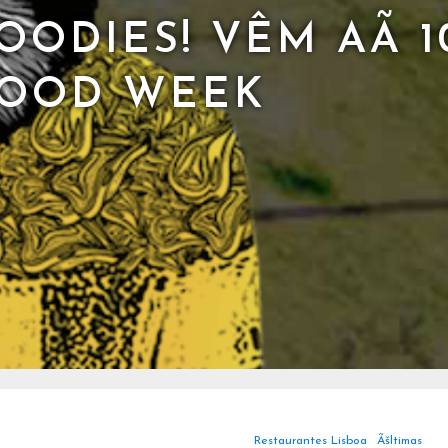
ODIES! VÊM AÃ­ 1
FOOD WEEK
Restaurantes Lisboa
Ãšltimas