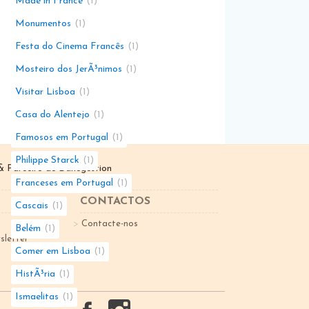
Made in France
1
Monumentos
1
Festa do Cinema Francês
1
Mosteiro dos JerÃ³nimos
1
Visitar Lisboa
1
Casa do Alentejo
1
Famosos em Portugal
1
Philippe Starck
1
 Parceiro de
Dunegestion
Franceses em Portugal
1
CONTACTOS
Cascais
1
Contacte-nos
Belém
1
sletter
Comer em Lisboa
1
HistÃ³ria
1
Ismaelitas
1