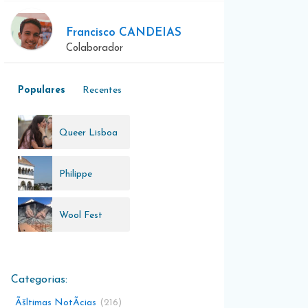
Francisco CANDEIAS
Colaborador
Populares
Recentes
Queer Lisboa
Philippe
Starck
Wool Fest
Ãšltimas NotÃ­cias
216