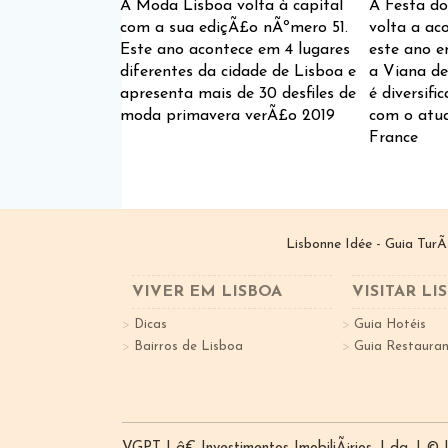
A Moda Lisboa volta à capital
A Festa d
com a sua ediçÃ£o nÃºmero 51.
volta a ac
Este ano acontece em 4 lugares
este ano e
diferentes da cidade de Lisboa e
a Viana de
apresenta mais de 30 desfiles de
é diversif
moda primavera verÃ£o 2019
com o atu
France
Lisbonne Idée - Guia TurÃ
VIVER EM LISBOA
VISITAR LI
Dicas
Guia Hotéis
Bairros de Lisboa
Guia Restauran