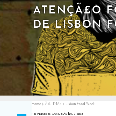
ATENÇÃ£O FO
DE LISBON 
Home
ÃšLTIMAS
Lisbon Food Week
Por Francisco CANDEIAS
hÁ¡ 9 anos