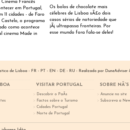
o Cinema Francês
Os bolos de chocolate mais
ontecer em Portugal,
célebres de Lisboa sÃ£o dois
m 11 cidades - de Faro
casos sérios de notoriedade que
 Castelo, o programa
jÃ¡ ultrapassa fronteiras. Por
icado como acontece
esse mundo fora fala-se deles!
al cinema Made in
­stico de Lisboa -
FR
-
PT
-
EN
-
DE
-
RU
- Realizado por
DuneAdviser
&
SBOA
VISITAR PORTUGAL
SOBRE NÃ“S
Descobrir o PaÃ­s
Anuncie no site
tes
Factos sobre o Turismo
Subscreva a New
Cidades Portugal
Norte de Portugal