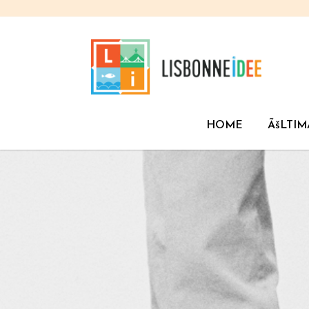
HOME
ÃšLTIM