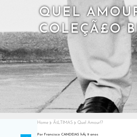
QUEL AMOUR
COLEÇÃ£O 
Home
ÃšLTIMAS
Quel Amour!?
Por Francisco CANDEIAS
hÁ¡ 9 anos