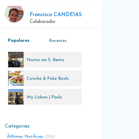
Francisco CANDEIAS
Colaborador
Populares
Recentes
Noites em S. Bento
Ceviche & Poké Bowls
My Lisboa | Paulo
Almeida
Ãšltimas NotÃ­cias
216